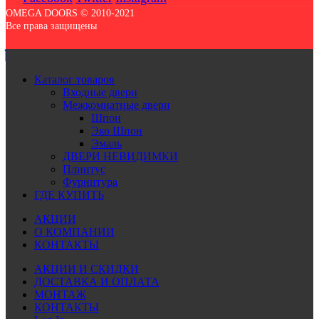
OMEGA DOORS © 2010-2021
Все права защищены
Каталог товаров
Входные двери
Межкомнатные двери
Шпон
Эко Шпон
Эмаль
ДВЕРИ НЕВИДИМКИ
Плинтус
Фурнитура
ГДЕ КУПИТЬ
АКЦИИ
О КОМПАНИИ
КОНТАКТЫ
АКЦИИ И СКИДКИ
ДОСТАВКА И ОПЛАТА
МОНТАЖ
КОНТАКТЫ