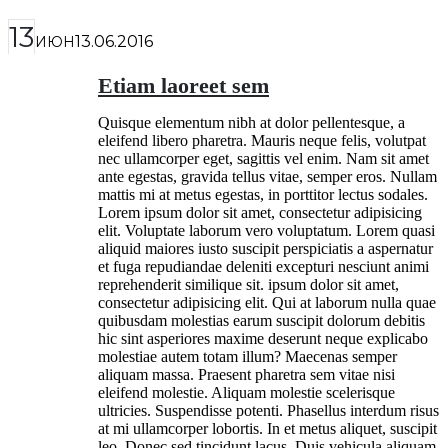
13
13.06.2016
ИЮН
Etiam laoreet sem
Quisque elementum nibh at dolor pellentesque, a
eleifend libero pharetra. Mauris neque felis, volutpat
nec ullamcorper eget, sagittis vel enim. Nam sit amet
ante egestas, gravida tellus vitae, semper eros. Nullam
mattis mi at metus egestas, in porttitor lectus sodales.
Lorem ipsum dolor sit amet, consectetur adipisicing
elit. Voluptate laborum vero voluptatum. Lorem quasi
aliquid maiores iusto suscipit perspiciatis a aspernatur
et fuga repudiandae deleniti excepturi nesciunt animi
reprehenderit similique sit. ipsum dolor sit amet,
consectetur adipisicing elit. Qui at laborum nulla quae
quibusdam molestias earum suscipit dolorum debitis
hic sint asperiores maxime deserunt neque explicabo
molestiae autem totam illum? Maecenas semper
aliquam massa. Praesent pharetra sem vitae nisi
eleifend molestie. Aliquam molestie scelerisque
ultricies. Suspendisse potenti. Phasellus interdum risus
at mi ullamcorper lobortis. In et metus aliquet, suscipit
leo. Donec sed tincidunt lacus. Duis vehicula aliquam