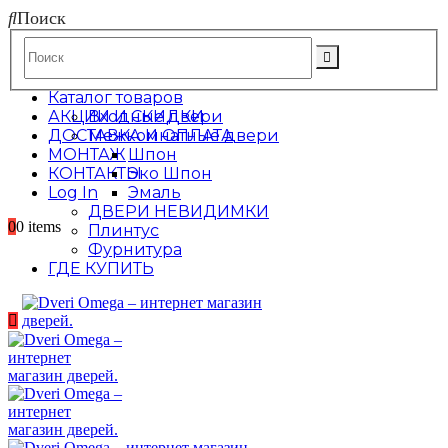
Поиск
Каталог товаров
АКЦИИ И СКИДКИ
Входные двери
ДОСТАВКА И ОПЛАТА
Межкомнатные двери
МОНТАЖ
Шпон
КОНТАКТЫ
Эко Шпон
Log In
Эмаль
ДВЕРИ НЕВИДИМКИ
0
0 items
Плинтус
Фурнитура
ГДЕ КУПИТЬ