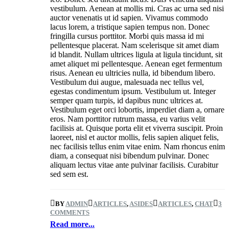
vestibulum. Aenean at mollis mi. Cras ac urna sed nisi
auctor venenatis ut id sapien. Vivamus commodo
lacus lorem, a tristique sapien tempus non. Donec
fringilla cursus porttitor. Morbi quis massa id mi
pellentesque placerat. Nam scelerisque sit amet diam
id blandit. Nullam ultrices ligula at ligula tincidunt, sit
amet aliquet mi pellentesque. Aenean eget fermentum
risus. Aenean eu ultricies nulla, id bibendum libero.
Vestibulum dui augue, malesuada nec tellus vel,
egestas condimentum ipsum. Vestibulum ut. Integer
semper quam turpis, id dapibus nunc ultrices at.
Vestibulum eget orci lobortis, imperdiet diam a, ornare
eros. Nam porttitor rutrum massa, eu varius velit
facilisis at. Quisque porta elit et viverra suscipit. Proin
laoreet, nisl et auctor mollis, felis sapien aliquet felis,
nec facilisis tellus enim vitae enim. Nam rhoncus enim
diam, a consequat nisi bibendum pulvinar. Donec
aliquam lectus vitae ante pulvinar facilisis. Curabitur
sed sem est.
BY
ADMIN
ARTICLES
,
ASIDES
ARTICLES
,
CHAT
3
COMMENTS
Read more...