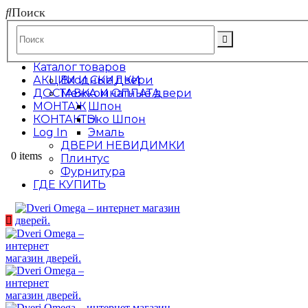
Поиск
Каталог товаров
АКЦИИ И СКИДКИ
Входные двери
ДОСТАВКА И ОПЛАТА
Межкомнатные двери
МОНТАЖ
Шпон
КОНТАКТЫ
Эко Шпон
Log In
Эмаль
ДВЕРИ НЕВИДИМКИ
0 items
Плинтус
Фурнитура
ГДЕ КУПИТЬ