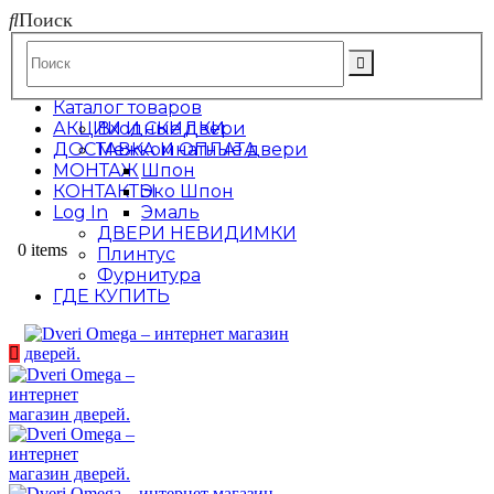
Поиск
Каталог товаров
АКЦИИ И СКИДКИ
Входные двери
ДОСТАВКА И ОПЛАТА
Межкомнатные двери
МОНТАЖ
Шпон
КОНТАКТЫ
Эко Шпон
Log In
Эмаль
ДВЕРИ НЕВИДИМКИ
0 items
Плинтус
Фурнитура
ГДЕ КУПИТЬ