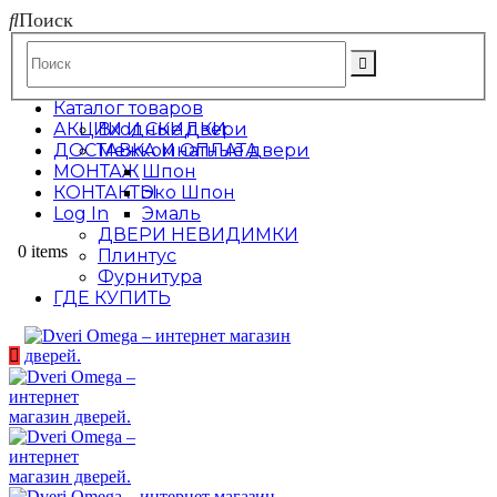
Поиск
Каталог товаров
АКЦИИ И СКИДКИ
Входные двери
ДОСТАВКА И ОПЛАТА
Межкомнатные двери
МОНТАЖ
Шпон
КОНТАКТЫ
Эко Шпон
Log In
Эмаль
ДВЕРИ НЕВИДИМКИ
0 items
Плинтус
Фурнитура
ГДЕ КУПИТЬ