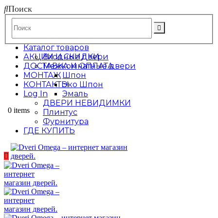
Поиск
Каталог товаров
АКЦИИ И СКИДКИ
Входные двери
ДОСТАВКА И ОПЛАТА
Межкомнатные двери
МОНТАЖ
Шпон
КОНТАКТЫ
Эко Шпон
Log In
Эмаль
ДВЕРИ НЕВИДИМКИ
0 items
Плинтус
Фурнитура
ГДЕ КУПИТЬ