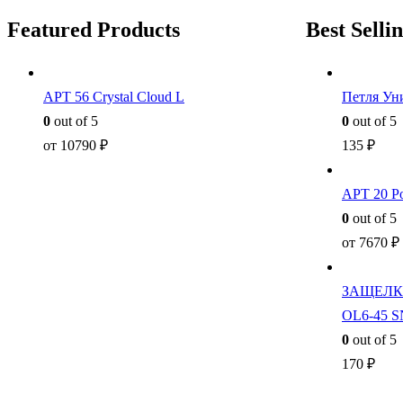
Featured Products
Best Selli
АРТ 56 Crystal Cloud L
Петля Ун
0
out of 5
0
out of 5
от
10790
₽
135
₽
АРТ 20 Po
0
out of 5
от
7670
₽
ЗАЩЕЛК
OL6-45 
0
out of 5
170
₽