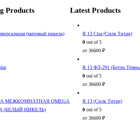
ng Products
Latest Products
иверсальная (матовый никель)
R 13 Cisa (Силк Титан)
0
out of 5
от
36600
₽
lar
R 13 ФЛ-291 (Бетон Тёмн
0
out of 5
от
36600
₽
А МЕЖКОМНАТНАЯ OMEGA
R 13 (Силк Титан)
SN (БЕЛЫЙ НИКЕЛЬ)
0
out of 5
от
36600
₽